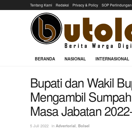
Tentang Kami
Redaksi
Privacy & Policy
SOP Perlindungan
BERANDA
NASIONAL
INTERNASIONAL
Bupati dan Wakil Bu
Mengambil Sumpah P
Masa Jabatan 2022
5 Juli 2022
in
Advertorial
,
Bolsel