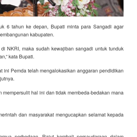
uk 6 tahun ke depan, Bupati minta para Sangadi agar
pembangunan kabupaten.
n di NKRI, maka sudah kewajiban sangadi untuk tunduk
n,” kata Bupati.
at ini Pemda telah mengalokasikan anggaran pendidikan
jutnya.
gan mempersulit hal ini dan tidak membeda-bedakan mana
emerintah dan masyarakat mengucapkan selamat kepada
mua perbedaan. Rajut kembali persaudaraan dalam